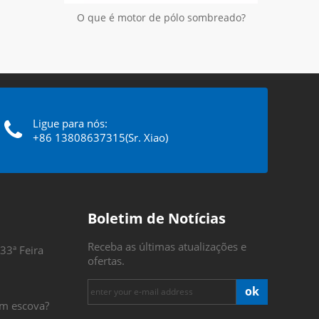
O que é motor de pólo sombreado?
Ligue para nós:
+86 13808637315(Sr. Xiao)
Boletim de Notícias
Receba as últimas atualizações e
33ª Feira
ofertas.
ok
m escova?