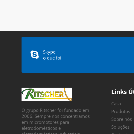
Skype:
o que foi
Links Ú
Casa
O grupo Ritscher foi fundado em
Produtos
2006. Sempre nos concentramos
Sobre nós
em micromotores para
Soluções
eletrodomésticos e
eletrodomésticos industriais.