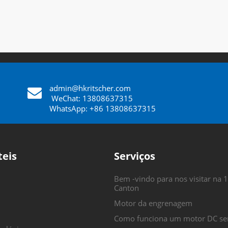
admin@hkritscher.com
​​​​​​​
WeChat: 13808637315
WhatsApp: +86 13808637315
teis
Serviços
Bem -vindo para nos visitar na 1
Canton
Motor da engrenagem
Como funciona um motor DC se