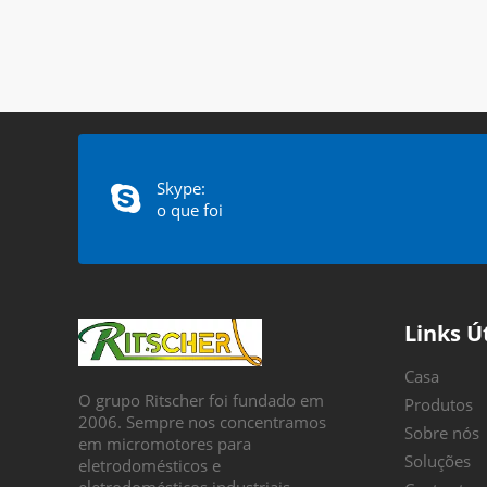
Skype:
o que foi
Links Ú
Casa
O grupo Ritscher foi fundado em
Produtos
2006. Sempre nos concentramos
Sobre nós
em micromotores para
Soluções
eletrodomésticos e
eletrodomésticos industriais.