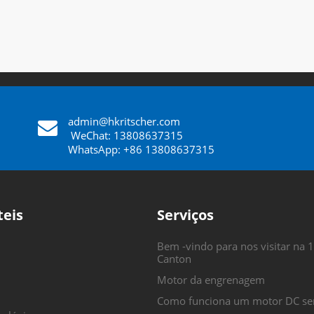
admin@hkritscher.com
​​​​​​​
WeChat: 13808637315
WhatsApp: +86 13808637315
teis
Serviços
Bem -vindo para nos visitar na 1
Canton
Motor da engrenagem
Como funciona um motor DC se