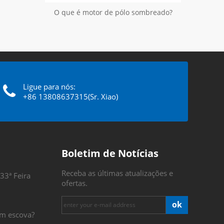
O que é motor de pólo sombreado?
Ligue para nós:
+86 13808637315(Sr. Xiao)
Boletim de Notícias
Receba as últimas atualizações e
33ª Feira
ofertas.
ok
m escova?