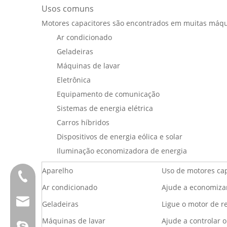
Usos comuns
Motores capacitores são encontrados em muitas máqui
Ar condicionado
Geladeiras
Máquinas de lavar
Eletrônica
Equipamento de comunicação
Sistemas de energia elétrica
Carros híbridos
Dispositivos de energia eólica e solar
Iluminação economizadora de energia
Aparelho
Uso de motores cap
Tel:0086 13808637315
Ar condicionado
Ajude a economiza
E-mail:james@hkritscher.com
Geladeiras
Ligue o motor de r
Máquinas de lavar
Ajude a controlar o
E-mail:admin@hkritscher.com
Skype: whzggm