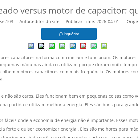
ado versus motor de capacitor: qua
se:
103
Autor:editor do site Publicar Time: 2026-04-01 Orig
Inquérito
tores capacitores na forma como iniciam e funcionam. Os motores
pequenas máquinas ainda os utilizam porque duram muito tempo e 
scolhem motores capacitores com mais frequência. Os motores co
a.
 e não são caros. Eles funcionam bem em pequenas coisas como ve
na partida e utilizam melhor a energia. Eles são bons para grand
s fáceis onde a economia de energia não é importante. Esses mot
ia forte e quiser
economizar energia
. Eles são melhores para má
mo funcionam ajuda você
a escolher o motor certo
para suas necess