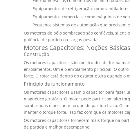
Eletrodomésticos como fornos de micro-ondas, ba
Equipamentos de refrigeração, como ventiladores
Equipamentos comerciais, como máquinas de vend
Pequenos sistemas de automação que precisam e
Os motores de pólo sombreado são confiáveis, silenc
potência de partida ou cargas pesadas.
Motores Capacitores: Noções Básica
Construção
Os motores capacitores são construídos de forma mais
enrolamentos. Um é o enrolamento principal. O outro 
forte. O rotor está dentro do estator e gira quando o
Princípio de funcionamento
Os motores capacitores usam o capacitor para fazer um
magnético giratório. O motor pode partir com alto to
sombreadas e possuem torque de partida fraco. Os mo
manter o torque forte. Isso faz com que os motores 
Os motores capacitores fornecem mais torque na parti
de partida e melhor desempenho.