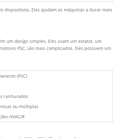
es dispositivos. Eles ajudam as máquinas a durar mais
têm um design simples. Eles usam um estator, um
os motores PSC, são mais complicados. Eles possuem um
manente (PSC)
s ranhurados
nicas ou múltiplas
ções HVAC/R