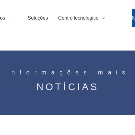
tos
Soluções
Centro tecnológico
N
 informações mais
NOTÍCIAS
s motor de capacitor: quais são as d
motor de capacitor: quais são as diferenças?