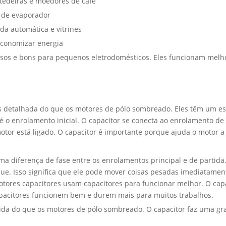
tedeiras e moedores de café
 de evaporador
a automática e vitrines
conomizar energia
iosos e bons para pequenos eletrodomésticos. Eles funcionam melh
s
 detalhada do que os motores de pólo sombreado. Eles têm um esta
é o enrolamento inicial. O capacitor se conecta ao enrolamento de
 motor está ligado. O capacitor é importante porque ajuda o motor 
a diferença de fase entre os enrolamentos principal e de partida.
rque. Isso significa que ele pode mover coisas pesadas imediatam
tores capacitores usam capacitores para funcionar melhor. O cap
capacitores funcionem bem e durem mais para muitos trabalhos.
da do que os motores de pólo sombreado. O capacitor faz uma gra