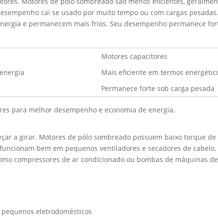
otores. Motores de pólo sombreado são menos eficientes, geralme
 desempenho cai se usado por muito tempo ou com cargas pesadas. 
energia e permanecem mais frios. Seu desempenho permanece for
Motores capacitores
 energia
Mais eficiente em termos energético
Permanece forte sob carga pesada
ores para melhor desempenho e economia de energia.
eçar a girar. Motores de pólo sombreado possuem baixo torque de 
s funcionam bem em pequenos ventiladores e secadores de cabelo.
omo compressores de ar condicionado ou bombas de máquinas de la
e pequenos eletrodomésticos