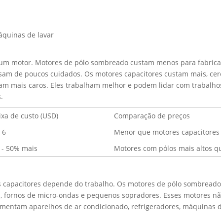
áquinas de lavar
e um motor. Motores de pólo sombreado custam menos para fabrica
isam de poucos cuidados. Os motores capacitores custam mais, ce
am mais caros. Eles trabalham melhor e podem lidar com trabalhos 
.
ixa de custo (USD)
Comparação de preços
- 6
Menor que motores capacitores
 - 50% mais
Motores com pólos mais altos 
 capacitores depende do trabalho. Os motores de pólo sombreado 
, fornos de micro-ondas e pequenos sopradores. Esses motores n
limentam aparelhos de ar condicionado, refrigeradores, máquinas