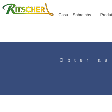
Casa
Sobre nós
Produ
Obter as
Motor de pólo sombreado versu
Casa
»
Notícias
»
Motor de pólo sombreado versus 