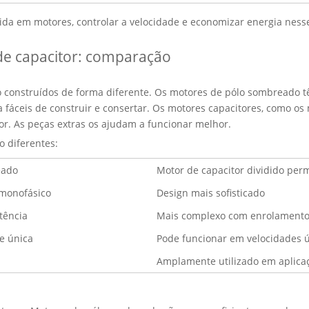
ida em motores, controlar a velocidade e economizar energia ness
de capacitor: comparação
o construídos de forma diferente. Os motores de pólo sombreado 
na fáceis de construir e consertar. Os motores capacitores, como 
or. As peças extras os ajudam a funcionar melhor.
 diferentes:
eado
Motor de capacitor dividido per
monofásico
Design mais sofisticado
tência
Mais complexo com enrolamento
e única
Pode funcionar em velocidades ú
Amplamente utilizado em aplica