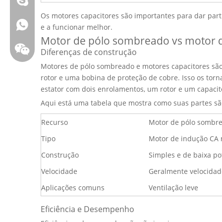
Os motores capacitores são importantes para dar part
Whatsapp:+86 13808637315
e a funcionar melhor.
Motor de pólo sombreado vs motor 
Diferenças de construção
Motores de pólo sombreado e
motores capacitores
sã
rotor e uma bobina de proteção de cobre. Isso os tor
estator com dois enrolamentos, um rotor e um capacit
Aqui está uma tabela que mostra como suas partes são
Recurso
Motor de pólo sombr
Tipo
Motor de indução CA 
Construção
Simples e de baixa po
Velocidade
Geralmente velocidad
Bate-papo: weiyu287
Aplicações comuns
Ventilação leve
Eficiência e Desempenho