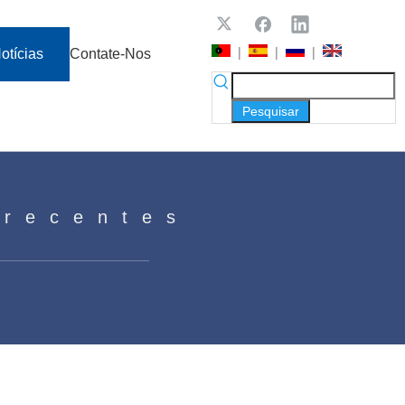
|
|
|
otícias
Contate-Nos
Pesquisar
 recentes
iferenças?