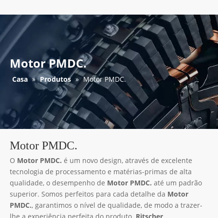
Motor PMDC.
Casa
»
Produtos
»
Motor PMDC.
Motor PMDC.
O
Motor PMDC.
é um novo design, através de excelente
tecnologia de processamento e matérias-primas de alta
qualidade, o desempenho de
Motor PMDC.
até um padrão
superior. Somos perfeitos para cada detalhe da
Motor
PMDC.
, garantimos o nível de qualidade, de modo a trazer-
lhe a experiência perfeita do produto.
Ritscher