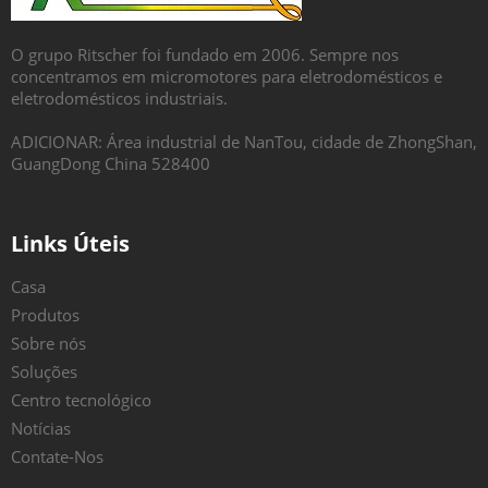
O grupo Ritscher foi fundado em 2006. Sempre nos
concentramos em micromotores para eletrodomésticos e
eletrodomésticos industriais.
ADICIONAR: Área industrial de NanTou, cidade de ZhongShan,
GuangDong China 528400
Links Úteis
Casa
Produtos
Sobre nós
Soluções
Centro tecnológico
Notícias
Contate-Nos